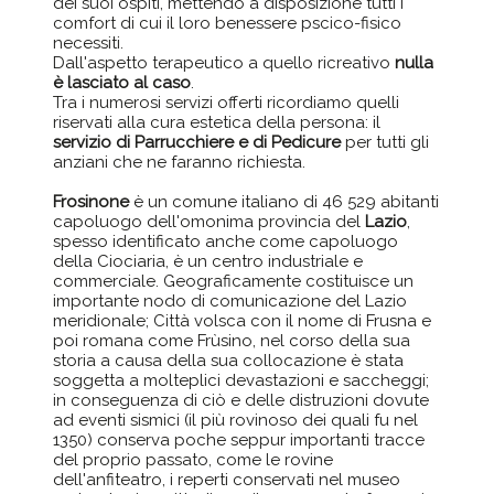
dei suoi ospiti, mettendo a disposizione tutti i
comfort di cui il loro benessere pscico-fisico
necessiti.
Dall'aspetto terapeutico a quello ricreativo
nulla
è lasciato al caso
.
Tra i numerosi servizi offerti ricordiamo quelli
riservati alla cura estetica della persona: il
servizio di Parrucchiere e di Pedicure
per tutti gli
anziani che ne faranno richiesta.
Frosinone
è un comune italiano di 46 529 abitanti
capoluogo dell'omonima provincia del
Lazio
,
spesso identificato anche come capoluogo
della Ciociaria, è un centro industriale e
commerciale. Geograficamente costituisce un
importante nodo di comunicazione del Lazio
meridionale; Città volsca con il nome di Frusna e
poi romana come Frùsino, nel corso della sua
storia a causa della sua collocazione è stata
soggetta a molteplici devastazioni e saccheggi;
in conseguenza di ciò e delle distruzioni dovute
ad eventi sismici (il più rovinoso dei quali fu nel
1350) conserva poche seppur importanti tracce
del proprio passato, come le rovine
dell'anfiteatro, i reperti conservati nel museo