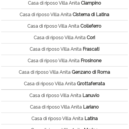
Casa di riposo Villa Anita
Ciampino
Casa di riposo Villa Anita
Cisterna di Latina
Casa di riposo Villa Anita
Colleferro
Casa di riposo Villa Anita
Cori
Casa di riposo Villa Anita
Frascati
Casa di riposo Villa Anita
Frosinone
Casa di riposo Villa Anita
Genzano di Roma
Casa di riposo Villa Anita
Grottaferrata
Casa di riposo Villa Anita
Lanuvio
Casa di riposo Villa Anita
Lariano
Casa di riposo Villa Anita
Latina