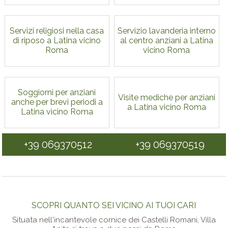
Servizi religiosi nella casa
Servizio lavanderia interno
di riposo a Latina vicino
al centro anziani a Latina
Roma
vicino Roma
Soggiorni per anziani
Visite mediche per anziani
anche per brevi periodi a
a Latina vicino Roma
Latina vicino Roma
+39 069370512
+39 069370519
SCOPRI QUANTO SEI VICINO AI TUOI CARI
Situata nell'incantevole cornice dei Castelli Romani, Villa