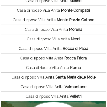
Casa di riposo Villa Anita
Marino
Casa di riposo Villa Anita
Monte Compatri
Casa di riposo Villa Anita
Monte Porzio Catone
Casa di riposo Villa Anita
Morena
Casa di riposo Villa Anita
Nemi
Casa di riposo Villa Anita
Rocca di Papa
Casa di riposo Villa Anita
Rocca Priora
Casa di riposo Villa Anita
Roma
Casa di riposo Villa Anita
Santa Maria delle Mole
Casa di riposo Villa Anita
Valmontone
Casa di riposo Villa Anita
Velletri