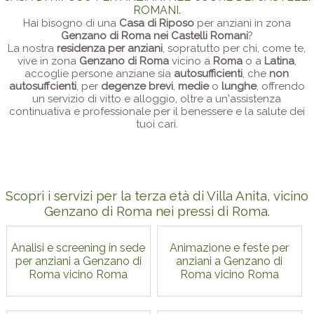
ROMANI.
Hai bisogno di una
Casa di Riposo
per anziani in zona
Genzano di Roma nei Castelli Romani
?
La nostra
residenza per anziani
, sopratutto per chi, come te,
vive in zona
Genzano di Roma
vicino a
Roma
o a
Latina
,
accoglie persone anziane sia
autosufficienti
, che
non
autosuffcienti
, per
degenze brevi
,
medie
o
lunghe
, offrendo
un servizio di vitto e alloggio, oltre a un'assistenza
continuativa e professionale per il benessere e la salute dei
tuoi cari.
Scopri i servizi per la terza età di Villa Anita, vicino
Genzano di Roma nei pressi di Roma.
Analisi e screening in sede
Animazione e feste per
per anziani a Genzano di
anziani a Genzano di
Roma vicino Roma
Roma vicino Roma