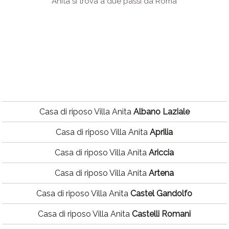
Anita si trova a due passi da Roma
Casa di riposo Villa Anita
Albano Laziale
Casa di riposo Villa Anita
Aprilia
Casa di riposo Villa Anita
Ariccia
Casa di riposo Villa Anita
Artena
Casa di riposo Villa Anita
Castel Gandolfo
Casa di riposo Villa Anita
Castelli Romani