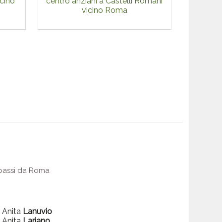
icino
centro anziani a Castelli Romani
vicino Roma
e passi da Roma
a Anita
Lanuvio
a Anita
Lariano