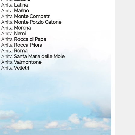
a Anita
Latina
a Anita
Marino
a Anita
Monte Compatri
a Anita
Monte Porzio Catone
a Anita
Morena
a Anita
Nemi
a Anita
Rocca di Papa
a Anita
Rocca Priora
a Anita
Roma
a Anita
Santa Maria delle Mole
a Anita
Valmontone
a Anita
Velletri