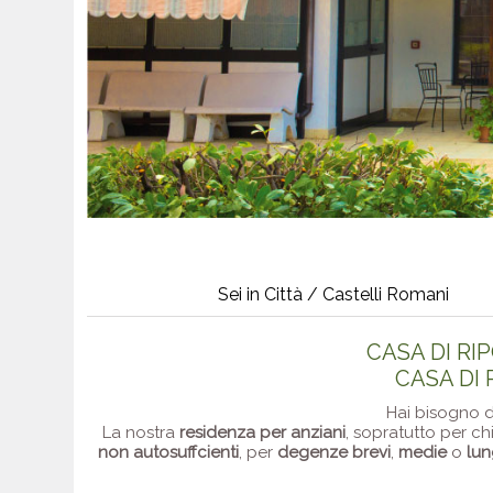
Sei in Città / Castelli Romani
CASA DI RI
CASA DI 
Hai bisogno 
La nostra
residenza per anziani
, sopratutto per ch
non autosuffcienti
, per
degenze brevi
,
medie
o
lu