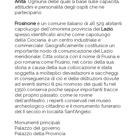
Anita
. Ogniuna delle quali si base sulle capacità,
attitudini e personalità degli ospiti che ne
partecipano.
Frosinone
è un comune italiano di 46 529 abitanti
capoluogo dell'omonima provincia del
Lazio
,
spesso identificato anche come capoluogo
della Ciociaria, è un centro industriale e
commerciale. Geograficamente costituisce un
importante nodo di comunicazione del Lazio
meridionale; Città volsca con il nome di Frusna e
poi romana come Frùsino, nel corso della sua
storia a causa della sua collocazione è stata
soggetta a molteplici devastazioni e saccheggi;
in conseguenza di ciò e delle distruzioni dovute
ad eventi sismici (il più rovinoso dei quali fu nel
1350) conserva poche seppur importanti tracce
del proprio passato, come le rovine
dell'anfiteatro, i reperti conservati nel museo
archeologico cittadino e il monumento funerario
del II secolo in località Sant'Angelo.
Monumenti principali:
Palazzo del governo
Palazzo della Provincia