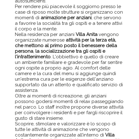
autosufficienti.
Per rendere più piacevole il soggiorno presso le
case di riposo molte strutture si organizzano con
momenti di
animazione per anziani
, che servono
a favorire la socialità tra gli ospiti e a tenere attivi
il corpo e la mente.
Nella residenza per anziani
Villa Anita
vengono
organizzate numerose
attività per la terza età,
che mettono al primo posto il benessere della
persona
,
la socializzazione tra gli ospiti e
l'intrattenimento
. L'obbiettivo è quello di creare
un ambiente familiare e gradevole per far sentire
ogni ospite a proprio agio. Al comfort delle
camere e la cura del menu si aggiunge quindi
un'estrema cura per le esigenze dell'anziano
supportato da un attento e qualificato servizio di
assistenza.
Oltre ai momenti di ricreazione, gli anziani
possono godersi momenti di relax passeggiando
nel parco. Lo staff inoltre propone diverse attività
per coinvolgere i residenti e per fargli riscoprire il
gusto di stare insieme.
Scoprire, stimolare e valorizzare è lo scopo di
tutte le attività di animazione che vengono
costantemente organizzate all’interno di
Villa