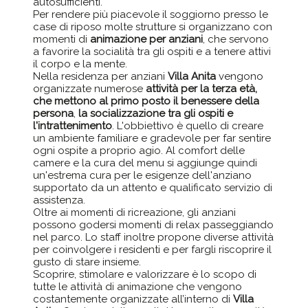
autosufficienti.
Per rendere più piacevole il soggiorno presso le
case di riposo molte strutture si organizzano con
momenti di
animazione per anziani
, che servono
a favorire la socialità tra gli ospiti e a tenere attivi
il corpo e la mente.
Nella residenza per anziani
Villa Anita
vengono
organizzate numerose
attività per la terza età,
che mettono al primo posto il benessere della
persona
,
la socializzazione tra gli ospiti e
l'intrattenimento
. L'obbiettivo è quello di creare
un ambiente familiare e gradevole per far sentire
ogni ospite a proprio agio. Al comfort delle
camere e la cura del menu si aggiunge quindi
un'estrema cura per le esigenze dell'anziano
supportato da un attento e qualificato servizio di
assistenza.
Oltre ai momenti di ricreazione, gli anziani
possono godersi momenti di relax passeggiando
nel parco. Lo staff inoltre propone diverse attività
per coinvolgere i residenti e per fargli riscoprire il
gusto di stare insieme.
Scoprire, stimolare e valorizzare è lo scopo di
tutte le attività di animazione che vengono
costantemente organizzate all’interno di
Villa