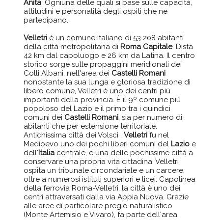
Anita
. Ogniuna delle quali si base sulle capacità,
attitudini e personalità degli ospiti che ne
partecipano.
Velletri
è un comune italiano di 53 208 abitanti
della città metropolitana di
Roma Capitale
. Dista
42 km dal capoluogo e 26 km da Latina. Il centro
storico sorge sulle propaggini meridionali dei
Colli Albani, nell'area dei
Castelli Romani
nonostante la sua lunga e gloriosa tradizione di
libero comune, Velletri è uno dei centri più
importanti della provincia. È il 9º comune più
popoloso del Lazio e il primo tra i quindici
comuni dei
Castelli Romani
, sia per numero di
abitanti che per estensione territoriale.
Antichissima città dei Volsci ,
Velletri
fu nel
Medioevo uno dei pochi liberi comuni del
Lazio
e
dell'
Italia
centrale, e una delle pochissime città a
conservare una propria vita cittadina. Velletri
ospita un tribunale circondariale e un carcere,
oltre a numerosi istituti superiori e licei. Capolinea
della ferrovia Roma-Velletri, la città è uno dei
centri attraversati dalla via Appia Nuova. Grazie
alle aree di particolare pregio naturalistico
(Monte Artemisio e Vivaro), fa parte dell'area